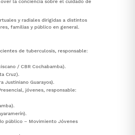
mover la conciencia sobre el cuidado de
uales y radiales dirigidas a distintos
es, familias y público en general.
acientes de tuberculosis, responsable:
nciscano / CBR Cochabamba).
ta Cruz).
ra Justiniano Guarayos).
Presencial, jóvenes, responsable:
amba).
ayaramerín).
odo público – Movimiento Jóvenes