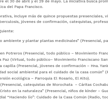
e el 30 de abril y el 29 de mayo. La iniciativa busca pro
ica del Papa Francisco.
tiva, incluye más de quince propuestas presenciales, virt
erculosis, jóvenes de confirmación, catequistas, profesor
guiente:
io ambiente y plantar plantas medicinales” (Presencial, p
n en Potreros (Presencial, todo público – Movimiento Fra
la Paz (Virtual, todo público– Movimiento Franciscano San
la capilla (Presencial, jóvenes de confirmación – Hna. Yani
idad social ambiental para el cuidado de la casa común” (
sión ecológica – Parroquia El Rosario, El Alto).
’ (Presencial, catequistas de Morochata – Cáritas Cochab
Cristo en la naturaleza” (Presencial, niños de kínder – Gu
adial “Haciendo lío”: Cuidado de la Casa Común (Radio, t