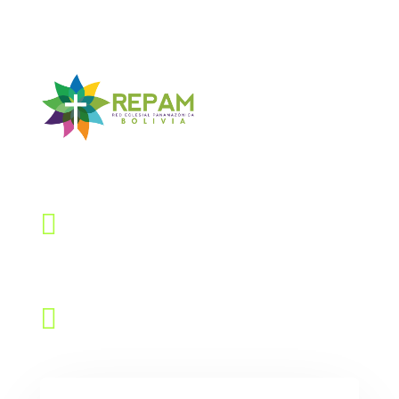
Contáctanos

Dirección
Calle Quintín Barrios # 768, Sopocachi
LaPaz – Bolivia

Email
repambolivia@gmail.com