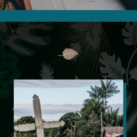
.........