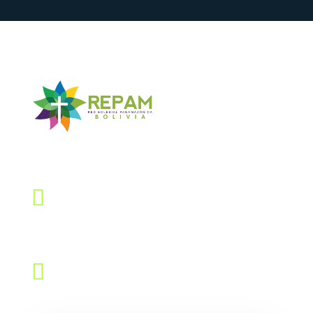
Contáctanos

Dirección
Calle Quintín Barrios # 768, Sopocachi
LaPaz – Bolivia

Email
repambolivia@gmail.com