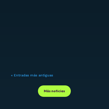
Organizaciones bolivianas articulan
actividades para celebrar el 11 aniversario de
la publicación de la Encíclica Laudato Si’
Más de 15 instituciones eclesiales y sociales
se unen en una...
« Entradas más antiguas
Más noticias