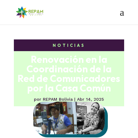
NOTICIAS
Renovación en la
Coordinación de la
Red de Comunicadores
por la Casa Común
por
REPAM Bolivia
|
Abr 14, 2025