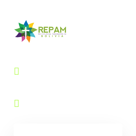
Contáctanos

Dirección
Calle Quintín Barrios # 768, Sopocachi
LaPaz – Bolivia

Email
repambolivia@gmail.com