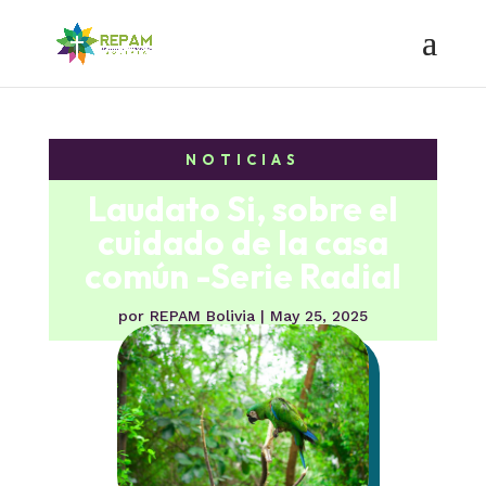
NOTICIAS
Laudato Si, sobre el
cuidado de la casa
común -Serie Radial
por
REPAM Bolivia
|
May 25, 2025