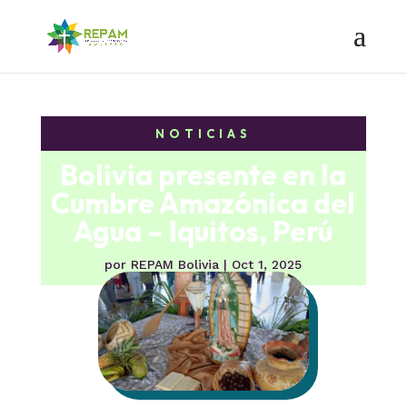
NOTICIAS
Bolivia presente en la
Cumbre Amazónica del
Agua – Iquitos, Perú
por
REPAM Bolivia
|
Oct 1, 2025