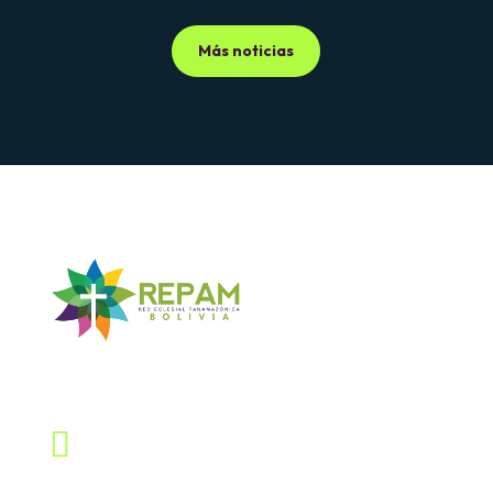
Más noticias
Contáctanos

Dirección
Calle Quintín Barrios # 768, Sopocachi