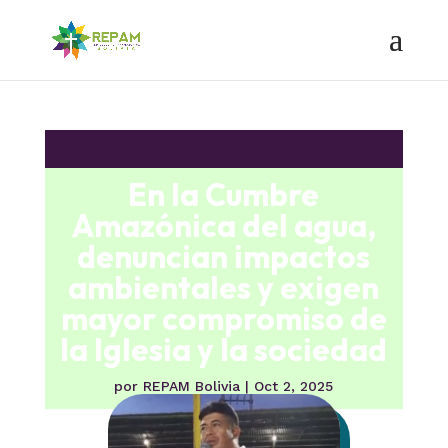
UNCATEGORIZED
En la Cumbre
Amazónica del agua,
denuncian impactos
ambientales y exigen
mayor compromiso de
la Iglesia y la sociedad
por
REPAM Bolivia
|
Oct 2, 2025