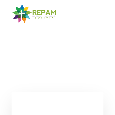
Contáctanos
Dirección
Calle Quintín Barrios # 768, Sopocachi
LaPaz – Bolivia
Email
repambolivia@gmail.com