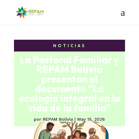
NOTICIAS
La Pastoral Familiar y
REPAM Bolivia
presentan el
documento “La
ecología integral en la
vida de la familia”
por
REPAM Bolivia
|
May 15, 2026